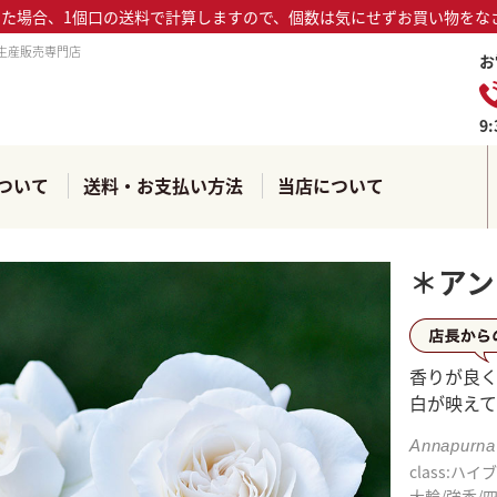
った場合、1個口の送料で計算しますので、個数は気にせずお買い物をな
生産販売専門店
お
9
ついて
送料・お支払い方法
当店について
＊アン
店長か
香りが良
白が映え
Annapurna
class:ハ
大輪/強香/四