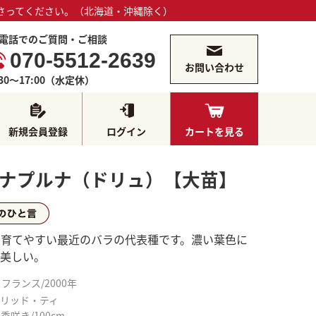
さってください。（北海道・沖縄除く）
電話でのご質問・ご相談
070-5512-2639
お問い合わせ
:30～17:00（水定休）
新規会員登録
ログイン
カートを見る
ナプルナ（ドリュ）【大苗】
らひとこと
く育てやすい最近のバラの代表種です。濃い葉色に
て美しい。
フランス/2000年
イブリッド・ティ
季咲き/100cm