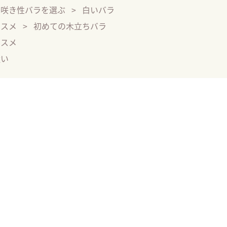
季咲き性バラを選ぶ
白いバラ
ススメ
初めての木立ちバラ
ススメ
強い