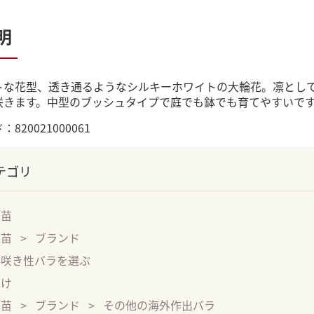
明
トな花型、透き通るようなシルキーホワイトの大輪花。凛とし
咲きます。中型のブッシュタイプで庭でも鉢でも育てやすいで
820021000061
テゴリ
大苗
大苗
ブランド
季咲き性バラを選ぶ
向け
大苗
ブランド
その他の海外作出バラ