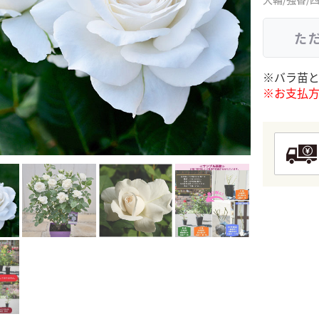
た
※バラ苗
※お支払方