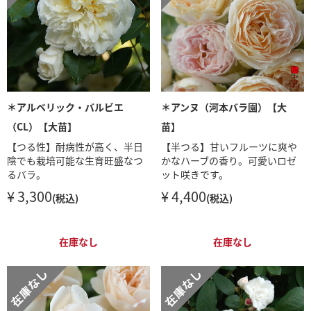
＊アルベリック・バルビエ
＊アンヌ（河本バラ園）【大
（CL）【大苗】
苗】
【つる性】耐病性が高く、半日
【半つる】甘いフルーツに爽や
陰でも栽培可能な生育旺盛なつ
かなハーブの香り。可愛いロゼ
るバラ。
ット咲きです。
¥ 3,300
¥ 4,400
(税込)
(税込)
在庫なし
在庫なし