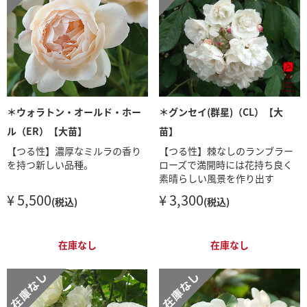
＊ウォラトン・オールド・ホー
＊グンセイ(群星)（CL）【大
ル（ER）【大苗】
苗】
【つる性】濃厚なミルラの香り
【つる性】棘なしのランブラー
を持つ新しい品種。
ローズで満開時には花持ち良く
素晴らしい風景を作り出す
¥ 5,500
¥ 3,300
(税込)
(税込)
在庫なし
在庫なし