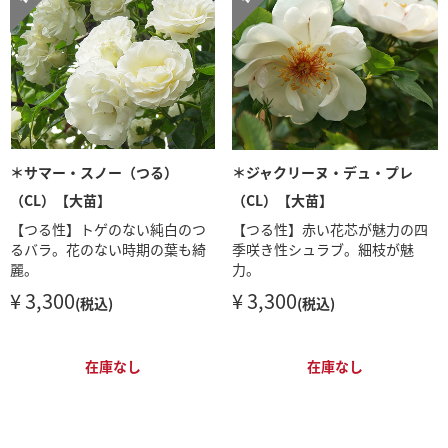
＊サマー・スノー（つる）
＊ジャクリーヌ・デュ・プレ
（CL）【大苗】
（CL）【大苗】
【つる性】トゲのない純白のつ
【つる性】赤い花芯が魅力の四
るバラ。花のない時期の葉も綺
季咲き性シュラブ。細枝が魅
麗。
力。
¥ 3,300
¥ 3,300
(税込)
(税込)
在庫なし
在庫なし