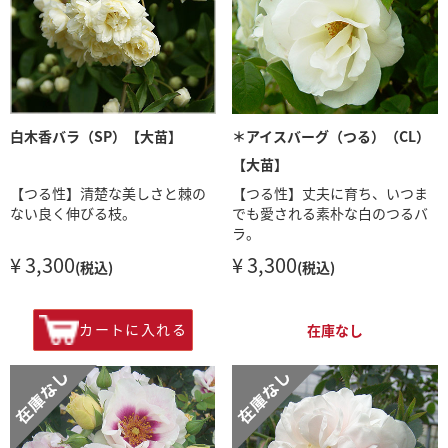
白木香バラ（SP）【大苗】
＊アイスバーグ（つる）（CL）
【大苗】
【つる性】清楚な美しさと棘の
【つる性】丈夫に育ち、いつま
ない良く伸びる枝。
でも愛される素朴な白のつるバ
ラ。
¥ 3,300
¥ 3,300
(税込)
(税込)
カートに入れる
在庫なし