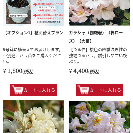
【オプション1】植え替えプラン
ガラシャ（伽羅奢）（禅ロー
ズ）【大苗】
9号鉢に植替えてお届けします。
【つる性】桜色の四季咲き性の
※別途、バラ苗をご購入くださ
強健つるバラ。誘引しやすい枝
い。
ぶり。
¥ 1,800
¥ 4,400
(税込)
(税込)
カートに入れる
カートに入れる