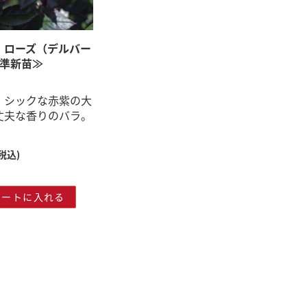
・ローズ（デルバー
号準新苗≫
】シックな赤紫の大
丈夫な香りのバラ。
(税込)
カートに入れる