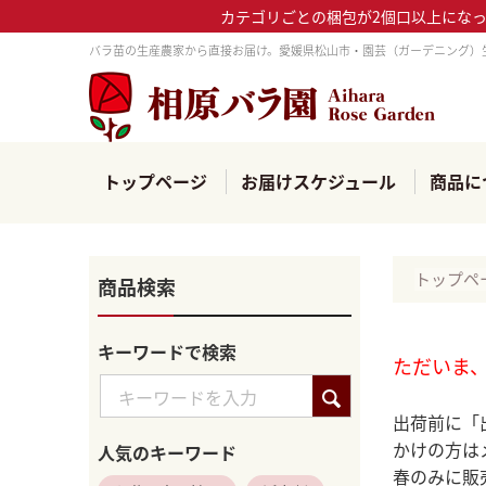
カテゴリごとの梱包が2個口以上にな
バラ苗の生産農家から直接お届け。愛媛県松山市・園芸（ガーデニング）
トップページ
お届けスケジュール
商品に
トップペ
商品検索
キーワードで検索
ただいま
出荷前に「
かけの方は
人気のキーワード
春のみに販