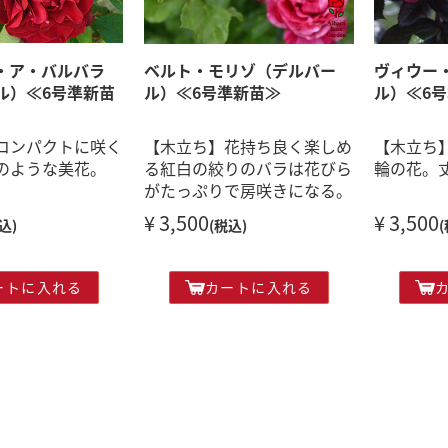
・ア・バルバラ
ベルト・モリゾ（デルバー
ヴィウー
ル）≪6号準新苗
ル）≪6号準新苗≫
ル）≪6
コンパクトに咲く
【木立ち】花持ち良く楽しめ
【木立ち
のような美花。
る紅白の絞りのバラは花びら
輪の花。
がたっぷりで房咲きになる。
¥ 3,500
¥ 3,500
込)
(税込)
ートに入れる
カートに入れる