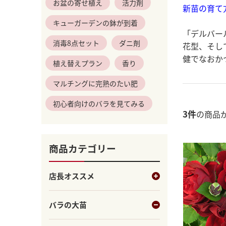
お盆の寄せ植え
活力剤
新苗の育て
キューガーデンの鉢が到着
「デルバー
消毒8点セット
ダニ剤
花型、そし
健でなおか
植え替えプラン
香り
マルチングに完熟のたい肥
初心者向けのバラを見てみる
3
件
の商品
商品カテゴリー
店長オススメ
バラの大苗