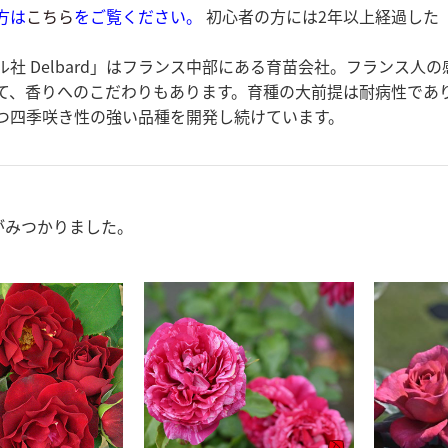
方は
こちら
をご覧ください。
初心者の方には2年以上経過した
ル社 Delbard」はフランス中部にある育苗会社。フランス
て、香りへのこだわりもあります。育種の大前提は耐病性であ
つ四季咲き性の強い品種を開発し続けています。
がみつかりました。