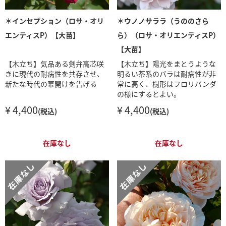
＊インセプション（ロサ・オリ
＊ウノノサララ（うののさら
エンティスP）【大苗】
ら）（ロサ・オリエンティスP）
【大苗】
【木立ち】気品ある剣弁高芯咲
【木立ち】陽光をまとうような
きに現代の耐病性を共存させ、
明るい茶系のバラは耐病性が非
新たな時代の幕開けを告げる
常に高く、樹形はフロリバンダ
の様にするとよい。
¥ 4,400
¥ 4,400
(税込)
(税込)
在庫なし
在庫なし