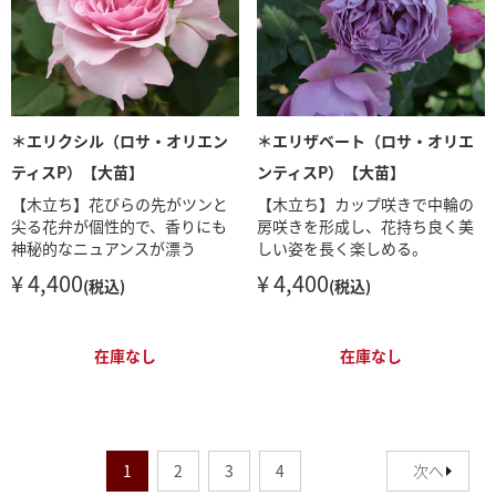
＊エリクシル（ロサ・オリエン
＊エリザベート（ロサ・オリエ
ティスP）【大苗】
ンティスP）【大苗】
【木立ち】花びらの先がツンと
【木立ち】カップ咲きで中輪の
尖る花弁が個性的で、香りにも
房咲きを形成し、花持ち良く美
神秘的なニュアンスが漂う
しい姿を長く楽しめる。
¥ 4,400
¥ 4,400
(税込)
(税込)
在庫なし
在庫なし
1
2
3
4
次へ