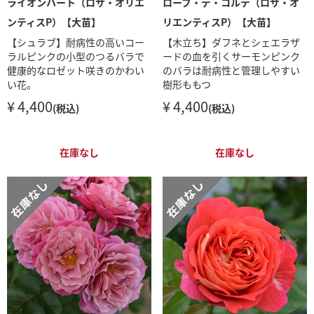
ライオンハート（ロサ・オリエ
ローブ・デ・コルテ（ロサ・オ
ンティスP）【大苗】
リエンティスP）【大苗】
【シュラブ】耐病性の高いコー
【木立ち】ダフネとシェエラザ
ラルピンクの小型のつるバラで
ードの血を引くサーモンピンク
健康的なロゼット咲きのかわい
のバラは耐病性と管理しやすい
い花。
樹形ももつ
¥ 4,400
¥ 4,400
(税込)
(税込)
在庫なし
在庫なし