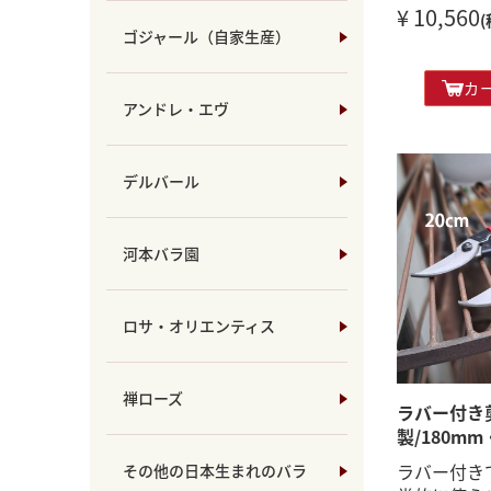
¥ 10,560
(
ゴジャール（自家生産）
カ
アンドレ・エヴ
デルバール
河本バラ園
ロサ・オリエンティス
禅ローズ
ラバー付き
製/180m
ラバー付き
その他の日本生まれのバラ