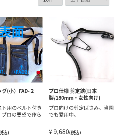
グ(小）FAD-２
プロ仕様 剪定鋏(日本
製/180mm・女性向け)
スト用のベルト付き
プロ向けの剪定ばさみ。当園
。プロの要望で作ら
でも愛用中。
。
¥ 9,680
(税込)
(税込)