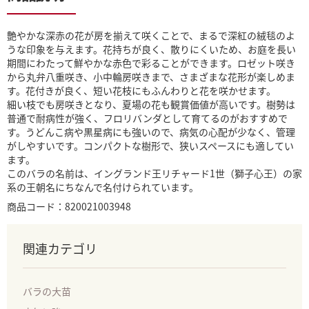
艶やかな深赤の花が房を揃えて咲くことで、まるで深紅の絨毯のよ
うな印象を与えます。花持ちが良く、散りにくいため、お庭を長い
期間にわたって鮮やかな赤色で彩ることができます。ロゼット咲き
から丸弁八重咲き、小中輪房咲きまで、さまざまな花形が楽しめま
す。花付きが良く、短い花枝にもふんわりと花を咲かせます。
細い枝でも房咲きとなり、夏場の花も観賞価値が高いです。樹勢は
普通で耐病性が強く、フロリバンダとして育てるのがおすすめで
す。うどんこ病や黒星病にも強いので、病気の心配が少なく、管理
がしやすいです。コンパクトな樹形で、狭いスペースにも適してい
ます。
このバラの名前は、イングランド王リチャード1世（獅子心王）の家
系の王朝名にちなんで名付けられています。
商品コード：820021003948
関連カテゴリ
バラの大苗