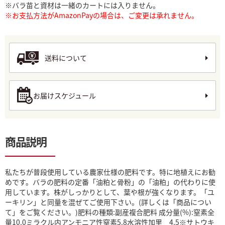
※バラ苗と資材は一緒のカートには入りません。
※お支払方法がAmazonPayの場合は、ご変更は承れません。
送料について
お届けスケジュール
商品説明
私たちが普段使用している農家仕様の肥料です。特に地植えにお勧
めです。バラの肥料の定番「油粕と骨粉」の「油粕」の代わりに使
用しています。株がしっかりとして、葉や根が強くなります。「ユ
ーキリン」と同量を混ぜてご使用下さい。(詳しくは「商品につい
て」をご覧ください。)肥料の種類:副産複合肥料 成分量(%):窒素全
量10.0ミラクル内アンモニア性窒素5.8水溶性加里 4.5※サトウキ