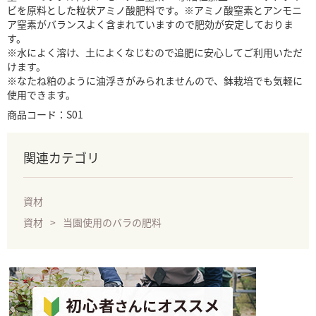
ビを原料とした粒状アミノ酸肥料です。※アミノ酸窒素とアンモニ
ア窒素がバランスよく含まれていますので肥効が安定しておりま
す。
※水によく溶け、土によくなじむので追肥に安心してご利用いただ
けます。
※なたね粕のように油浮きがみられませんので、鉢栽培でも気軽に
使用できます。
商品コード：S01
関連カテゴリ
資材
資材
当園使用のバラの肥料