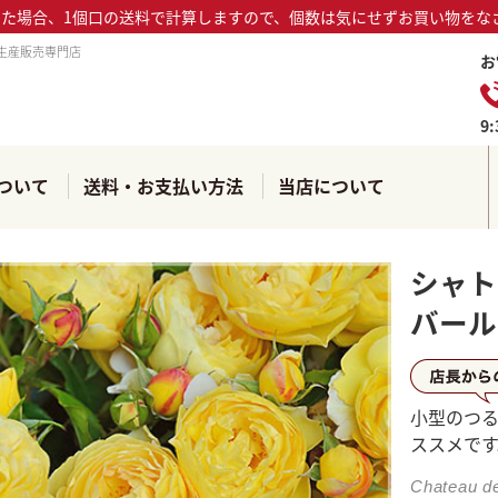
った場合、1個口の送料で計算しますので、個数は気にせずお買い物をな
生産販売専門店
お
9
ついて
送料・お支払い方法
当店について
シャト
バール
店長か
小型のつ
ススメです
Chateau d