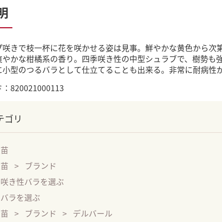
明
プ咲きで枝一杯に花を咲かせる姿は見事。鮮やかな黄色から次
爽やかな柑橘系の香り。四季咲き性の中型シュラブで、樹勢も
に小型のつるバラとして仕立てることも出来る。非常に耐病性
820021000113
テゴリ
大苗
大苗
ブランド
季咲き性バラを選ぶ
るバラを選ぶ
大苗
ブランド
デルバール