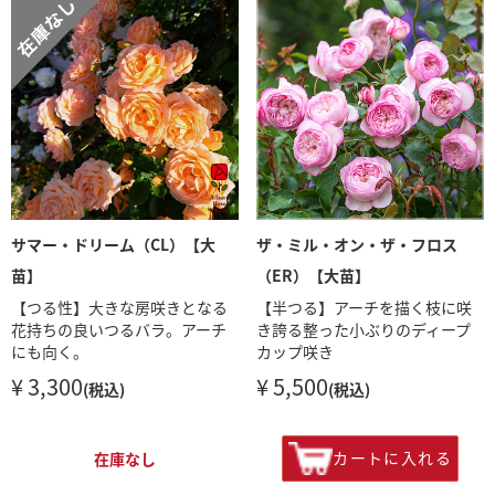
サマー・ドリーム（CL）【大
ザ・ミル・オン・ザ・フロス
苗】
（ER）【大苗】
【つる性】大きな房咲きとなる
【半つる】アーチを描く枝に咲
花持ちの良いつるバラ。アーチ
き誇る整った小ぶりのディープ
にも向く。
カップ咲き
¥ 3,300
¥ 5,500
(税込)
(税込)
カートに入れる
在庫なし