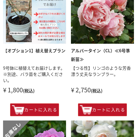
【オプション1】植え替えプラン
アルバータイン（CL）≪6号準
新苗≫
9号鉢に植替えてお届けします。
【つる性】リンゴのような芳香
※別途、バラ苗をご購入くださ
漂う丈夫なランブラー。
い。
¥ 1,800
¥ 2,750
(税込)
(税込)
カートに入れる
カートに入れる