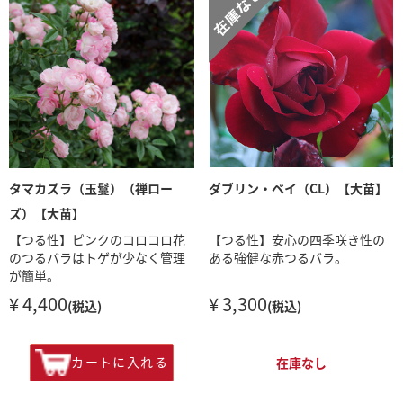
タマカズラ（玉鬘）（禅ロー
ダブリン・ベイ（CL）【大苗】
ズ）【大苗】
【つる性】ピンクのコロコロ花
【つる性】安心の四季咲き性の
のつるバラはトゲが少なく管理
ある強健な赤つるバラ。
が簡単。
¥ 4,400
¥ 3,300
(税込)
(税込)
カートに入れる
在庫なし