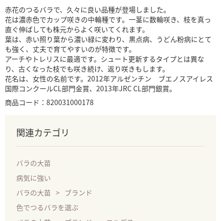
赤花のつるバラで、久々に良い品種が登場しました。
花は濃赤色でカップ咲きの中輪種です。一茎に数輪咲き、枝を真っ
直ぐ伸ばしても株元からよく咲いてくれます。
葉は、赤い照り葉から濃い緑に変わり、黒点病、うどん粉病にとて
も強く、丈夫で育てやすいのが特徴です。
アーチやトレリスに最適です。シュート更新するタイプとは異な
り、古くなった枝でも咲き続け、返り咲きもします。
花名は、女性の名前です。2012年アルゼンチン ブエノスアイレス
国際コンクールCL部門金賞、2013年JRC CL部門銀賞。
商品コード：820031000178
関連カテゴリ
バラの大苗
病気に強い
バラの大苗
ブランド
色でつるバラを選ぶ