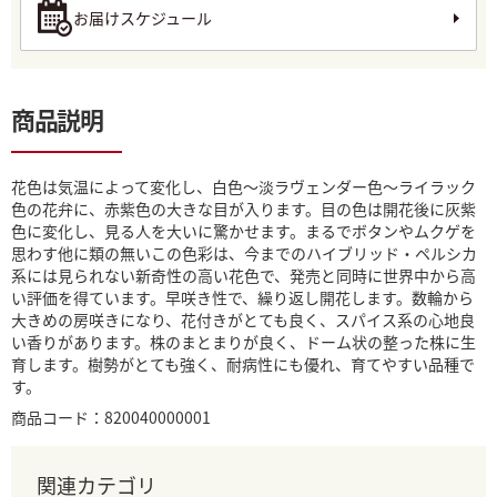
お届けスケジュール
商品説明
花色は気温によって変化し、白色〜淡ラヴェンダー色〜ライラック
色の花弁に、赤紫色の大きな目が入ります。目の色は開花後に灰紫
色に変化し、見る人を大いに驚かせます。まるでボタンやムクゲを
思わす他に類の無いこの色彩は、今までのハイブリッド・ペルシカ
系には見られない新奇性の高い花色で、発売と同時に世界中から高
い評価を得ています。早咲き性で、繰り返し開花します。数輪から
大きめの房咲きになり、花付きがとても良く、スパイス系の心地良
い香りがあります。株のまとまりが良く、ドーム状の整った株に生
育します。樹勢がとても強く、耐病性にも優れ、育てやすい品種で
す。
商品コード：820040000001
関連カテゴリ