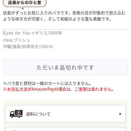
店長からひとこと
店長がずっとお気に入りのバラです。赤紫の目が印象的で抱え込む
ような咲き方が可愛く、そして和紙のような葉も素敵です。
イギリス/2009年
Eyes for You
class:ブッシュ
中輪/強香/四季咲き/140cm
ただいま品切れ中です
※バラ苗と資材は一緒のカートには入りません。
※お支払方法がAmazonPayの場合は、ご変更は承れません。
送料について