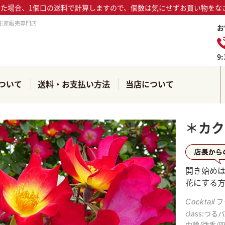
った場合、1個口の送料で計算しますので、個数は気にせずお買い物をな
生産販売専門店
お
9
ついて
送料・お支払い方法
当店について
＊カク
店長か
開き始め
花にする
フ
Cocktail
class:つる
中輪/微香/四